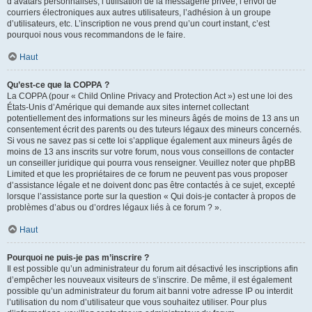
d’avatars personnalisés, l’utilisation de la messagerie privée, l’envoi de
courriers électroniques aux autres utilisateurs, l’adhésion à un groupe
d’utilisateurs, etc. L’inscription ne vous prend qu’un court instant, c’est
pourquoi nous vous recommandons de le faire.
Haut
Qu’est-ce que la COPPA ?
La COPPA (pour « Child Online Privacy and Protection Act ») est une loi des
États-Unis d’Amérique qui demande aux sites internet collectant
potentiellement des informations sur les mineurs âgés de moins de 13 ans un
consentement écrit des parents ou des tuteurs légaux des mineurs concernés.
Si vous ne savez pas si cette loi s’applique également aux mineurs âgés de
moins de 13 ans inscrits sur votre forum, nous vous conseillons de contacter
un conseiller juridique qui pourra vous renseigner. Veuillez noter que phpBB
Limited et que les propriétaires de ce forum ne peuvent pas vous proposer
d’assistance légale et ne doivent donc pas être contactés à ce sujet, excepté
lorsque l’assistance porte sur la question « Qui dois-je contacter à propos de
problèmes d’abus ou d’ordres légaux liés à ce forum ? ».
Haut
Pourquoi ne puis-je pas m’inscrire ?
Il est possible qu’un administrateur du forum ait désactivé les inscriptions afin
d’empêcher les nouveaux visiteurs de s’inscrire. De même, il est également
possible qu’un administrateur du forum ait banni votre adresse IP ou interdit
l’utilisation du nom d’utilisateur que vous souhaitez utiliser. Pour plus