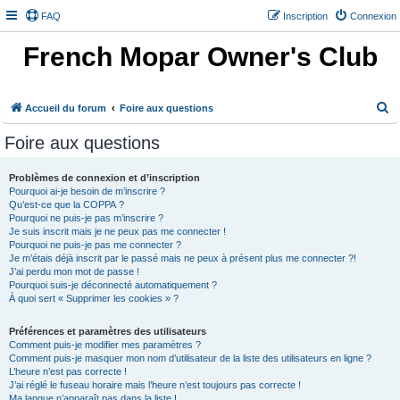
FAQ
Inscription
Connexion
French Mopar Owner's Club
R
Accueil du forum
Foire aux questions
e
Foire aux questions
c
h
Problèmes de connexion et d’inscription
Pourquoi ai-je besoin de m’inscrire ?
e
Qu’est-ce que la COPPA ?
r
Pourquoi ne puis-je pas m’inscrire ?
Je suis inscrit mais je ne peux pas me connecter !
c
Pourquoi ne puis-je pas me connecter ?
h
Je m’étais déjà inscrit par le passé mais ne peux à présent plus me connecter ?!
J’ai perdu mon mot de passe !
e
Pourquoi suis-je déconnecté automatiquement ?
À quoi sert « Supprimer les cookies » ?
r
Préférences et paramètres des utilisateurs
Comment puis-je modifier mes paramètres ?
Comment puis-je masquer mon nom d’utilisateur de la liste des utilisateurs en ligne ?
L’heure n’est pas correcte !
J’ai réglé le fuseau horaire mais l’heure n’est toujours pas correcte !
Ma langue n’apparaît pas dans la liste !