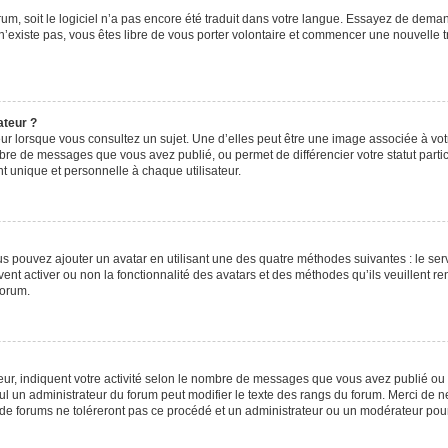
orum, soit le logiciel n’a pas encore été traduit dans votre langue. Essayez de deman
 n’existe pas, vous êtes libre de vous porter volontaire et commencer une nouvelle t
ateur ?
ur lorsque vous consultez un sujet. Une d’elles peut être une image associée à vo
mbre de messages que vous avez publié, ou permet de différencier votre statut parti
 unique et personnelle à chaque utilisateur.
ous pouvez ajouter un avatar en utilisant une des quatre méthodes suivantes : le serv
ent activer ou non la fonctionnalité des avatars et des méthodes qu’ils veuillent ren
forum.
ur, indiquent votre activité selon le nombre de messages que vous avez publié ou id
eul un administrateur du forum peut modifier le texte des rangs du forum. Merci de 
de forums ne toléreront pas ce procédé et un administrateur ou un modérateur pou