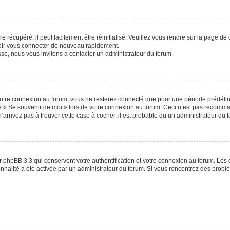
 récupéré, il peut facilement être réinitialisé. Veuillez vous rendre sur la page de
voir vous connecter de nouveau rapidement.
sse, nous vous invitons à contacter un administrateur du forum.
otre connexion au forum, vous ne resterez connecté que pour une période prédéfinie
se « Se souvenir de moi » lors de votre connexion au forum. Ceci n’est pas recomm
’arrivez pas à trouver cette case à cocher, il est probable qu’un administrateur du fo
 phpBB 3.3 qui conservent votre authentification et votre connexion au forum. Les 
tionnalité a été activée par un administrateur du forum. Si vous rencontrez des pro