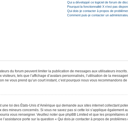
Qui a développé ce logiciel de forum de dis
Pourquoi la fonctionnalité X n’est pas dispon
Qui dois-je contacter à propos de problèmes
Comment puis-je contacter un administrateu
trateurs du forum peuvent limiter la publication de messages aux utilisateurs inscri
visiteurs, tels que l’affichage d’avatars personnalisés, l’utilisation de la messager
ription ne vous prend qu’un court instant, c’est pourquoi nous vous recommandons de l
t une loi des États-Unis d’Amérique qui demande aux sites internet collectant pot
 des mineurs concernés. Si vous ne savez pas si cette loi s’applique également au
 pourra vous renseigner. Veuillez noter que phpBB Limited et que les propriétaires
ue l’assistance porte sur la question « Qui dois-je contacter à propos de problèmes 