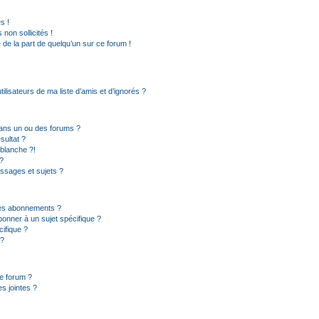
s !
non sollicités !
e de la part de quelqu’un sur ce forum !
lisateurs de ma liste d’amis et d’ignorés ?
ans un ou des forums ?
sultat ?
blanche ?!
?
ssages et sujets ?
t les abonnements ?
onner à un sujet spécifique ?
ifique ?
 ?
ce forum ?
s jointes ?