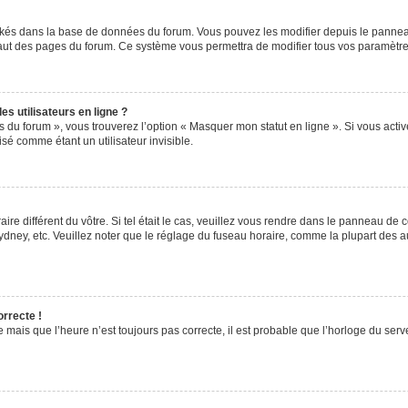
ockés dans la base de données du forum. Vous pouvez les modifier depuis le panneau 
haut des pages du forum. Ce système vous permettra de modifier tous vos paramètre
s utilisateurs en ligne ?
s du forum », vous trouverez l’option « Masquer mon statut en ligne ». Si vous activ
é comme étant un utilisateur invisible.
aire différent du vôtre. Si tel était le cas, veuillez vous rendre dans le panneau de co
ey, etc. Veuillez noter que le réglage du fuseau horaire, comme la plupart des autr
orrecte !
 mais que l’heure n’est toujours pas correcte, il est probable que l’horloge du serve