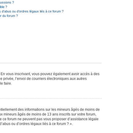
cussions ?
ible ?
 d’abus ou d’ordres légaux liés à ce forum ?
r du forum ?
ts. En vous inscrivant, vous pouvez également avoir accès à des
ie privée, l’envoi de courriers électroniques aux autres
e faire.
entiellement des informations sur les mineurs âgés de moins de
x mineurs âgés de moins de 13 ans inscrits sur votre forum,
 de ce forum ne peuvent pas vous proposer d’assistance légale
d’abus ou d’ordres légaux liés à ce forum ? ».