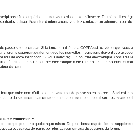
inscriptions afin d’empêcher les nouveaux visiteurs de s’inscrire. De même, il est é
s souhaitez utiliser. Pour plus d’informations, veuillez contacter un administrateur du
t de passe soient corrects. Si la fonctionnalité de la COPPA est activée et que vous 
ains forums exigeront également que les nouvelles inscriptions doivent être activée
te lors de votre inscription. Si vous aviez reçu un courrier électronique, consultez l
r électronique ou le courrier électronique a été filtré en tant que pourriel. Si vo
rateur du forum.
out que votre nom d’utilisateur et votre mot de passe soient corrects. Si tel est le
iétaire du site internet ait un problème de configuration et qu’il soit nécessaire de l
 plus me connecter ?!
votre compte pour une quelconque raison. De plus, beaucoup de forums suppriment pér
 nouveau et essayez de participer plus activement aux discussions du forum.