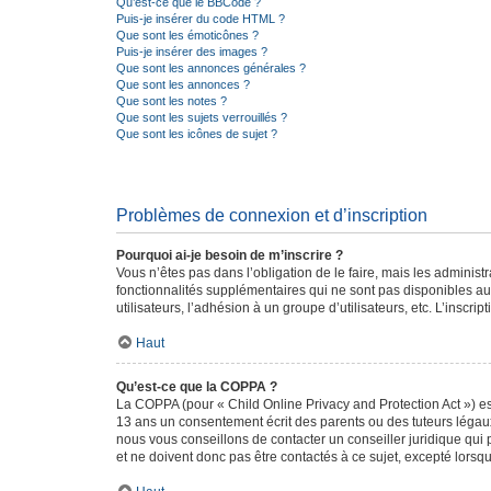
Qu’est-ce que le BBCode ?
Puis-je insérer du code HTML ?
Que sont les émoticônes ?
Puis-je insérer des images ?
Que sont les annonces générales ?
Que sont les annonces ?
Que sont les notes ?
Que sont les sujets verrouillés ?
Que sont les icônes de sujet ?
Problèmes de connexion et d’inscription
Pourquoi ai-je besoin de m’inscrire ?
Vous n’êtes pas dans l’obligation de le faire, mais les adminis
fonctionnalités supplémentaires qui ne sont pas disponibles aux 
utilisateurs, l’adhésion à un groupe d’utilisateurs, etc. L’insc
Haut
Qu’est-ce que la COPPA ?
La COPPA (pour « Child Online Privacy and Protection Act ») es
13 ans un consentement écrit des parents ou des tuteurs légaux
nous vous conseillons de contacter un conseiller juridique qui
et ne doivent donc pas être contactés à ce sujet, excepté lorsq