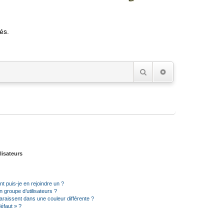
és.
Rechercher
Recherche avancée
lisateurs
t puis-je en rejoindre un ?
 groupe d’utilisateurs ?
araissent dans une couleur différente ?
défaut » ?