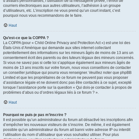
d’avatars personnalisés, l’utilisation de la messagerie privée, l’envoi de
courriers électroniques aux autres utilisateurs, l’adhésion à un groupe
d’utilisateurs, etc. L’inscription ne vous prend qu’un court instant, c’est
pourquoi nous vous recommandons de le faire.
Haut
Qu’est-ce que la COPPA ?
La COPPA (pour « Child Online Privacy and Protection Act ») est une loi des
États-Unis d’Amérique qui demande aux sites internet collectant
potentiellement des informations sur les mineurs âgés de moins de 13 ans un
consentement écrit des parents ou des tuteurs légaux des mineurs concernés.
Si vous ne savez pas si cette loi s’applique également aux mineurs âgés de
moins de 13 ans inscrits sur votre forum, nous vous conseillons de contacter
un conseiller juridique qui pourra vous renseigner. Veuillez noter que phpBB
Limited et que les propriétaires de ce forum ne peuvent pas vous proposer
d’assistance légale et ne doivent donc pas être contactés à ce sujet, excepté
lorsque l’assistance porte sur la question « Qui dois-je contacter à propos de
problèmes d’abus ou d’ordres légaux liés à ce forum ? ».
Haut
Pourquoi ne puis-je pas m’inscrire ?
Il est possible qu’un administrateur du forum ait désactivé les inscriptions afin
d’empêcher les nouveaux visiteurs de s’inscrire. De même, il est également
possible qu’un administrateur du forum ait banni votre adresse IP ou interdit
l’utilisation du nom d’utilisateur que vous souhaitez utiliser. Pour plus