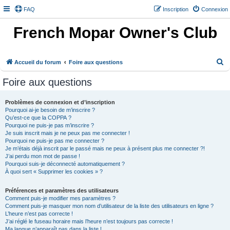
FAQ
Inscription
Connexion
French Mopar Owner's Club
R
Accueil du forum
Foire aux questions
e
Foire aux questions
c
h
Problèmes de connexion et d’inscription
Pourquoi ai-je besoin de m’inscrire ?
e
Qu’est-ce que la COPPA ?
r
Pourquoi ne puis-je pas m’inscrire ?
Je suis inscrit mais je ne peux pas me connecter !
c
Pourquoi ne puis-je pas me connecter ?
h
Je m’étais déjà inscrit par le passé mais ne peux à présent plus me connecter ?!
J’ai perdu mon mot de passe !
e
Pourquoi suis-je déconnecté automatiquement ?
À quoi sert « Supprimer les cookies » ?
r
Préférences et paramètres des utilisateurs
Comment puis-je modifier mes paramètres ?
Comment puis-je masquer mon nom d’utilisateur de la liste des utilisateurs en ligne ?
L’heure n’est pas correcte !
J’ai réglé le fuseau horaire mais l’heure n’est toujours pas correcte !
Ma langue n’apparaît pas dans la liste !