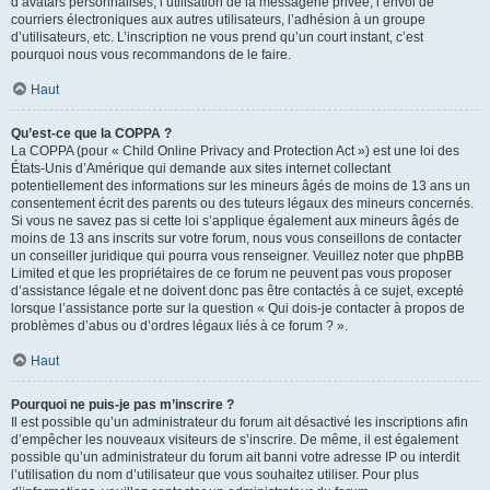
d’avatars personnalisés, l’utilisation de la messagerie privée, l’envoi de
courriers électroniques aux autres utilisateurs, l’adhésion à un groupe
d’utilisateurs, etc. L’inscription ne vous prend qu’un court instant, c’est
pourquoi nous vous recommandons de le faire.
Haut
Qu’est-ce que la COPPA ?
La COPPA (pour « Child Online Privacy and Protection Act ») est une loi des
États-Unis d’Amérique qui demande aux sites internet collectant
potentiellement des informations sur les mineurs âgés de moins de 13 ans un
consentement écrit des parents ou des tuteurs légaux des mineurs concernés.
Si vous ne savez pas si cette loi s’applique également aux mineurs âgés de
moins de 13 ans inscrits sur votre forum, nous vous conseillons de contacter
un conseiller juridique qui pourra vous renseigner. Veuillez noter que phpBB
Limited et que les propriétaires de ce forum ne peuvent pas vous proposer
d’assistance légale et ne doivent donc pas être contactés à ce sujet, excepté
lorsque l’assistance porte sur la question « Qui dois-je contacter à propos de
problèmes d’abus ou d’ordres légaux liés à ce forum ? ».
Haut
Pourquoi ne puis-je pas m’inscrire ?
Il est possible qu’un administrateur du forum ait désactivé les inscriptions afin
d’empêcher les nouveaux visiteurs de s’inscrire. De même, il est également
possible qu’un administrateur du forum ait banni votre adresse IP ou interdit
l’utilisation du nom d’utilisateur que vous souhaitez utiliser. Pour plus