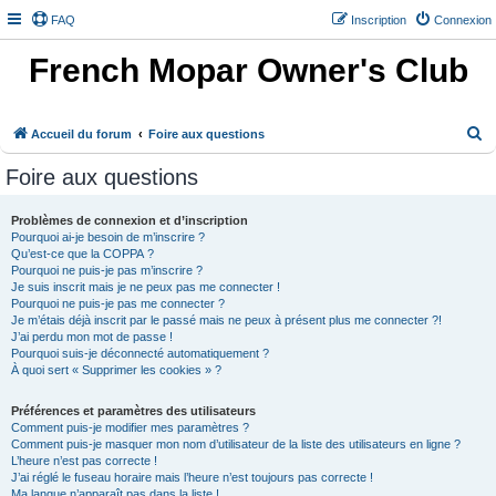
FAQ
Inscription
Connexion
French Mopar Owner's Club
R
Accueil du forum
Foire aux questions
e
Foire aux questions
c
h
Problèmes de connexion et d’inscription
Pourquoi ai-je besoin de m’inscrire ?
e
Qu’est-ce que la COPPA ?
r
Pourquoi ne puis-je pas m’inscrire ?
Je suis inscrit mais je ne peux pas me connecter !
c
Pourquoi ne puis-je pas me connecter ?
h
Je m’étais déjà inscrit par le passé mais ne peux à présent plus me connecter ?!
J’ai perdu mon mot de passe !
e
Pourquoi suis-je déconnecté automatiquement ?
À quoi sert « Supprimer les cookies » ?
r
Préférences et paramètres des utilisateurs
Comment puis-je modifier mes paramètres ?
Comment puis-je masquer mon nom d’utilisateur de la liste des utilisateurs en ligne ?
L’heure n’est pas correcte !
J’ai réglé le fuseau horaire mais l’heure n’est toujours pas correcte !
Ma langue n’apparaît pas dans la liste !