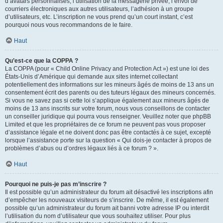
d’avatars personnalisés, l’utilisation de la messagerie privée, l’envoi de
courriers électroniques aux autres utilisateurs, l’adhésion à un groupe
d’utilisateurs, etc. L’inscription ne vous prend qu’un court instant, c’est
pourquoi nous vous recommandons de le faire.
Haut
Qu’est-ce que la COPPA ?
La COPPA (pour « Child Online Privacy and Protection Act ») est une loi des
États-Unis d’Amérique qui demande aux sites internet collectant
potentiellement des informations sur les mineurs âgés de moins de 13 ans un
consentement écrit des parents ou des tuteurs légaux des mineurs concernés.
Si vous ne savez pas si cette loi s’applique également aux mineurs âgés de
moins de 13 ans inscrits sur votre forum, nous vous conseillons de contacter
un conseiller juridique qui pourra vous renseigner. Veuillez noter que phpBB
Limited et que les propriétaires de ce forum ne peuvent pas vous proposer
d’assistance légale et ne doivent donc pas être contactés à ce sujet, excepté
lorsque l’assistance porte sur la question « Qui dois-je contacter à propos de
problèmes d’abus ou d’ordres légaux liés à ce forum ? ».
Haut
Pourquoi ne puis-je pas m’inscrire ?
Il est possible qu’un administrateur du forum ait désactivé les inscriptions afin
d’empêcher les nouveaux visiteurs de s’inscrire. De même, il est également
possible qu’un administrateur du forum ait banni votre adresse IP ou interdit
l’utilisation du nom d’utilisateur que vous souhaitez utiliser. Pour plus