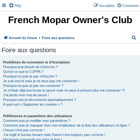
FAQ
Inscription
Connexion
French Mopar Owner's Club
R
Accueil du forum
Foire aux questions
e
Foire aux questions
c
h
Problèmes de connexion et d’inscription
Pourquoi ai-je besoin de m’inscrire ?
e
Qu’est-ce que la COPPA ?
r
Pourquoi ne puis-je pas m’inscrire ?
Je suis inscrit mais je ne peux pas me connecter !
c
Pourquoi ne puis-je pas me connecter ?
h
Je m’étais déjà inscrit par le passé mais ne peux à présent plus me connecter ?!
J’ai perdu mon mot de passe !
e
Pourquoi suis-je déconnecté automatiquement ?
À quoi sert « Supprimer les cookies » ?
r
Préférences et paramètres des utilisateurs
Comment puis-je modifier mes paramètres ?
Comment puis-je masquer mon nom d’utilisateur de la liste des utilisateurs en ligne ?
L’heure n’est pas correcte !
J’ai réglé le fuseau horaire mais l’heure n’est toujours pas correcte !
Ma langue n’apparaît pas dans la liste !