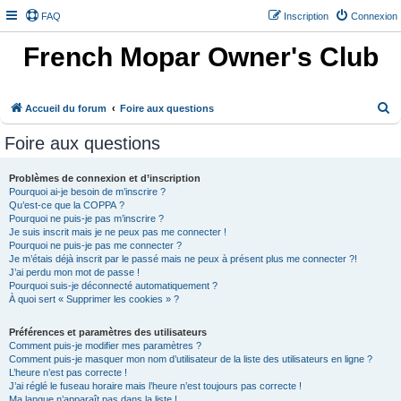
FAQ
Inscription
Connexion
French Mopar Owner's Club
R
Accueil du forum
Foire aux questions
e
Foire aux questions
c
h
Problèmes de connexion et d’inscription
Pourquoi ai-je besoin de m’inscrire ?
e
Qu’est-ce que la COPPA ?
r
Pourquoi ne puis-je pas m’inscrire ?
Je suis inscrit mais je ne peux pas me connecter !
c
Pourquoi ne puis-je pas me connecter ?
h
Je m’étais déjà inscrit par le passé mais ne peux à présent plus me connecter ?!
J’ai perdu mon mot de passe !
e
Pourquoi suis-je déconnecté automatiquement ?
À quoi sert « Supprimer les cookies » ?
r
Préférences et paramètres des utilisateurs
Comment puis-je modifier mes paramètres ?
Comment puis-je masquer mon nom d’utilisateur de la liste des utilisateurs en ligne ?
L’heure n’est pas correcte !
J’ai réglé le fuseau horaire mais l’heure n’est toujours pas correcte !
Ma langue n’apparaît pas dans la liste !