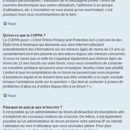
d’avatars personnalisés, l’utilisation de la messagerie privée, l’envoi de
courriers électroniques aux autres utilisateurs, l’adhésion à un groupe
d’utilisateurs, etc. L’inscription ne vous prend qu’un court instant, c’est
pourquoi nous vous recommandons de le faire.
Haut
Qu’est-ce que la COPPA ?
La COPPA (pour « Child Online Privacy and Protection Act ») est une loi des
États-Unis d’Amérique qui demande aux sites internet collectant
potentiellement des informations sur les mineurs âgés de moins de 13 ans un
consentement écrit des parents ou des tuteurs légaux des mineurs concernés.
Si vous ne savez pas si cette loi s’applique également aux mineurs âgés de
moins de 13 ans inscrits sur votre forum, nous vous conseillons de contacter
un conseiller juridique qui pourra vous renseigner. Veuillez noter que phpBB
Limited et que les propriétaires de ce forum ne peuvent pas vous proposer
d’assistance légale et ne doivent donc pas être contactés à ce sujet, excepté
lorsque l’assistance porte sur la question « Qui dois-je contacter à propos de
problèmes d’abus ou d’ordres légaux liés à ce forum ? ».
Haut
Pourquoi ne puis-je pas m’inscrire ?
Il est possible qu’un administrateur du forum ait désactivé les inscriptions afin
d’empêcher les nouveaux visiteurs de s’inscrire. De même, il est également
possible qu’un administrateur du forum ait banni votre adresse IP ou interdit
l’utilisation du nom d’utilisateur que vous souhaitez utiliser. Pour plus