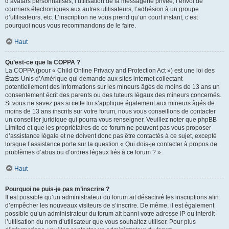
d’avatars personnalisés, l’utilisation de la messagerie privée, l’envoi de
courriers électroniques aux autres utilisateurs, l’adhésion à un groupe
d’utilisateurs, etc. L’inscription ne vous prend qu’un court instant, c’est
pourquoi nous vous recommandons de le faire.
Haut
Qu’est-ce que la COPPA ?
La COPPA (pour « Child Online Privacy and Protection Act ») est une loi des
États-Unis d’Amérique qui demande aux sites internet collectant
potentiellement des informations sur les mineurs âgés de moins de 13 ans un
consentement écrit des parents ou des tuteurs légaux des mineurs concernés.
Si vous ne savez pas si cette loi s’applique également aux mineurs âgés de
moins de 13 ans inscrits sur votre forum, nous vous conseillons de contacter
un conseiller juridique qui pourra vous renseigner. Veuillez noter que phpBB
Limited et que les propriétaires de ce forum ne peuvent pas vous proposer
d’assistance légale et ne doivent donc pas être contactés à ce sujet, excepté
lorsque l’assistance porte sur la question « Qui dois-je contacter à propos de
problèmes d’abus ou d’ordres légaux liés à ce forum ? ».
Haut
Pourquoi ne puis-je pas m’inscrire ?
Il est possible qu’un administrateur du forum ait désactivé les inscriptions afin
d’empêcher les nouveaux visiteurs de s’inscrire. De même, il est également
possible qu’un administrateur du forum ait banni votre adresse IP ou interdit
l’utilisation du nom d’utilisateur que vous souhaitez utiliser. Pour plus