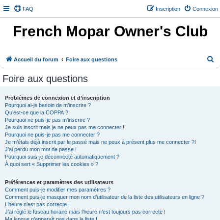
FAQ
Inscription
Connexion
French Mopar Owner's Club
R
Accueil du forum
Foire aux questions
e
Foire aux questions
c
h
Problèmes de connexion et d’inscription
Pourquoi ai-je besoin de m’inscrire ?
e
Qu’est-ce que la COPPA ?
r
Pourquoi ne puis-je pas m’inscrire ?
Je suis inscrit mais je ne peux pas me connecter !
c
Pourquoi ne puis-je pas me connecter ?
h
Je m’étais déjà inscrit par le passé mais ne peux à présent plus me connecter ?!
J’ai perdu mon mot de passe !
e
Pourquoi suis-je déconnecté automatiquement ?
À quoi sert « Supprimer les cookies » ?
r
Préférences et paramètres des utilisateurs
Comment puis-je modifier mes paramètres ?
Comment puis-je masquer mon nom d’utilisateur de la liste des utilisateurs en ligne ?
L’heure n’est pas correcte !
J’ai réglé le fuseau horaire mais l’heure n’est toujours pas correcte !
Ma langue n’apparaît pas dans la liste !