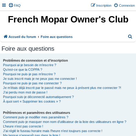
FAQ
Inscription
Connexion
French Mopar Owner's Club
R
Accueil du forum
Foire aux questions
e
Foire aux questions
c
h
Problèmes de connexion et d’inscription
Pourquoi ai-je besoin de m’inscrire ?
e
Qu’est-ce que la COPPA ?
r
Pourquoi ne puis-je pas m’inscrire ?
Je suis inscrit mais je ne peux pas me connecter !
c
Pourquoi ne puis-je pas me connecter ?
h
Je m’étais déjà inscrit par le passé mais ne peux à présent plus me connecter ?!
J’ai perdu mon mot de passe !
e
Pourquoi suis-je déconnecté automatiquement ?
À quoi sert « Supprimer les cookies » ?
r
Préférences et paramètres des utilisateurs
Comment puis-je modifier mes paramètres ?
Comment puis-je masquer mon nom d’utilisateur de la liste des utilisateurs en ligne ?
L’heure n’est pas correcte !
J’ai réglé le fuseau horaire mais l’heure n’est toujours pas correcte !
Ma langue n’apparaît pas dans la liste !