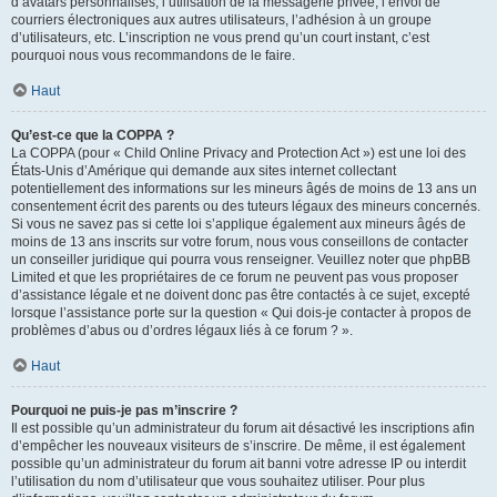
d’avatars personnalisés, l’utilisation de la messagerie privée, l’envoi de
courriers électroniques aux autres utilisateurs, l’adhésion à un groupe
d’utilisateurs, etc. L’inscription ne vous prend qu’un court instant, c’est
pourquoi nous vous recommandons de le faire.
Haut
Qu’est-ce que la COPPA ?
La COPPA (pour « Child Online Privacy and Protection Act ») est une loi des
États-Unis d’Amérique qui demande aux sites internet collectant
potentiellement des informations sur les mineurs âgés de moins de 13 ans un
consentement écrit des parents ou des tuteurs légaux des mineurs concernés.
Si vous ne savez pas si cette loi s’applique également aux mineurs âgés de
moins de 13 ans inscrits sur votre forum, nous vous conseillons de contacter
un conseiller juridique qui pourra vous renseigner. Veuillez noter que phpBB
Limited et que les propriétaires de ce forum ne peuvent pas vous proposer
d’assistance légale et ne doivent donc pas être contactés à ce sujet, excepté
lorsque l’assistance porte sur la question « Qui dois-je contacter à propos de
problèmes d’abus ou d’ordres légaux liés à ce forum ? ».
Haut
Pourquoi ne puis-je pas m’inscrire ?
Il est possible qu’un administrateur du forum ait désactivé les inscriptions afin
d’empêcher les nouveaux visiteurs de s’inscrire. De même, il est également
possible qu’un administrateur du forum ait banni votre adresse IP ou interdit
l’utilisation du nom d’utilisateur que vous souhaitez utiliser. Pour plus