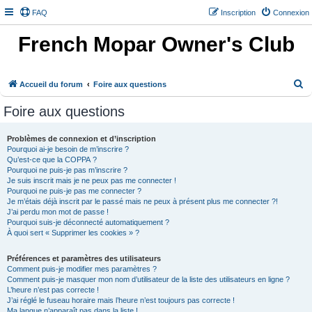
FAQ
Inscription
Connexion
French Mopar Owner's Club
R
Accueil du forum
Foire aux questions
e
Foire aux questions
c
h
Problèmes de connexion et d’inscription
Pourquoi ai-je besoin de m’inscrire ?
e
Qu’est-ce que la COPPA ?
r
Pourquoi ne puis-je pas m’inscrire ?
Je suis inscrit mais je ne peux pas me connecter !
c
Pourquoi ne puis-je pas me connecter ?
h
Je m’étais déjà inscrit par le passé mais ne peux à présent plus me connecter ?!
J’ai perdu mon mot de passe !
e
Pourquoi suis-je déconnecté automatiquement ?
À quoi sert « Supprimer les cookies » ?
r
Préférences et paramètres des utilisateurs
Comment puis-je modifier mes paramètres ?
Comment puis-je masquer mon nom d’utilisateur de la liste des utilisateurs en ligne ?
L’heure n’est pas correcte !
J’ai réglé le fuseau horaire mais l’heure n’est toujours pas correcte !
Ma langue n’apparaît pas dans la liste !