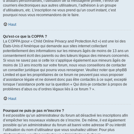
d’avatars personnalisés, l’utilisation de la messagerie privée, l’envoi de
courriers électroniques aux autres utilisateurs, l’adhésion à un groupe
d’utilisateurs, etc. L’inscription ne vous prend qu’un court instant, c’est
pourquoi nous vous recommandons de le faire.
Haut
Qu’est-ce que la COPPA ?
La COPPA (pour « Child Online Privacy and Protection Act ») est une loi des
États-Unis d’Amérique qui demande aux sites internet collectant
potentiellement des informations sur les mineurs âgés de moins de 13 ans un
consentement écrit des parents ou des tuteurs légaux des mineurs concernés.
Si vous ne savez pas si cette loi s’applique également aux mineurs âgés de
moins de 13 ans inscrits sur votre forum, nous vous conseillons de contacter
un conseiller juridique qui pourra vous renseigner. Veuillez noter que phpBB
Limited et que les propriétaires de ce forum ne peuvent pas vous proposer
d’assistance légale et ne doivent donc pas être contactés à ce sujet, excepté
lorsque l’assistance porte sur la question « Qui dois-je contacter à propos de
problèmes d’abus ou d’ordres légaux liés à ce forum ? ».
Haut
Pourquoi ne puis-je pas m’inscrire ?
Il est possible qu’un administrateur du forum ait désactivé les inscriptions afin
d’empêcher les nouveaux visiteurs de s’inscrire. De même, il est également
possible qu’un administrateur du forum ait banni votre adresse IP ou interdit
l’utilisation du nom d’utilisateur que vous souhaitez utiliser. Pour plus