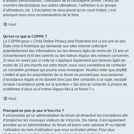
d’avatars personnalisés, l’utilisation de la messagerie privée, l’envoi de
courriers électroniques aux autres utilisateurs, l’adhésion à un groupe
d’utilisateurs, etc. L’inscription ne vous prend qu’un court instant, c’est
pourquoi nous vous recommandons de le faire.
Haut
Qu’est-ce que la COPPA ?
La COPPA (pour « Child Online Privacy and Protection Act ») est une loi des
États-Unis d’Amérique qui demande aux sites internet collectant
potentiellement des informations sur les mineurs âgés de moins de 13 ans un
consentement écrit des parents ou des tuteurs légaux des mineurs concernés.
Si vous ne savez pas si cette loi s’applique également aux mineurs âgés de
moins de 13 ans inscrits sur votre forum, nous vous conseillons de contacter
un conseiller juridique qui pourra vous renseigner. Veuillez noter que phpBB
Limited et que les propriétaires de ce forum ne peuvent pas vous proposer
d’assistance légale et ne doivent donc pas être contactés à ce sujet, excepté
lorsque l’assistance porte sur la question « Qui dois-je contacter à propos de
problèmes d’abus ou d’ordres légaux liés à ce forum ? ».
Haut
Pourquoi ne puis-je pas m’inscrire ?
Il est possible qu’un administrateur du forum ait désactivé les inscriptions afin
d’empêcher les nouveaux visiteurs de s’inscrire. De même, il est également
possible qu’un administrateur du forum ait banni votre adresse IP ou interdit
l’utilisation du nom d’utilisateur que vous souhaitez utiliser. Pour plus