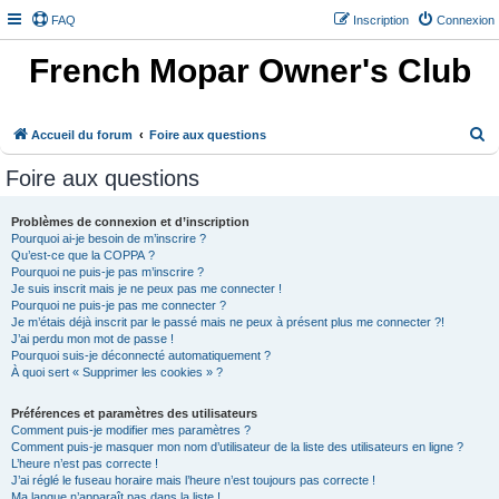
FAQ
Inscription
Connexion
French Mopar Owner's Club
R
Accueil du forum
Foire aux questions
e
Foire aux questions
c
h
Problèmes de connexion et d’inscription
Pourquoi ai-je besoin de m’inscrire ?
e
Qu’est-ce que la COPPA ?
r
Pourquoi ne puis-je pas m’inscrire ?
Je suis inscrit mais je ne peux pas me connecter !
c
Pourquoi ne puis-je pas me connecter ?
h
Je m’étais déjà inscrit par le passé mais ne peux à présent plus me connecter ?!
J’ai perdu mon mot de passe !
e
Pourquoi suis-je déconnecté automatiquement ?
À quoi sert « Supprimer les cookies » ?
r
Préférences et paramètres des utilisateurs
Comment puis-je modifier mes paramètres ?
Comment puis-je masquer mon nom d’utilisateur de la liste des utilisateurs en ligne ?
L’heure n’est pas correcte !
J’ai réglé le fuseau horaire mais l’heure n’est toujours pas correcte !
Ma langue n’apparaît pas dans la liste !